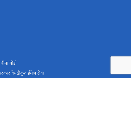
 बीमा बाेर्ड
रकार केन्द्रीकृत ईमेल सेवा
थ्य आपतकालीन तथा विपत व्यबस्थापन इकाई
्त्री तथा मन्त्रिपरिषद्को कार्यालय
००६७ (हटलाइन), ०६१-५८२१११ (एकेडेमीक ), ०६१-५८३५०० (लेखा शाखा )