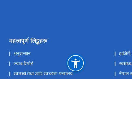
महत्त्वपूर्ण लिङ्कहरू
अनुसन्धान
हाजिरी
ल्याब रिपोर्ट
स्वास्थ्य
स्वास्थ्य तथा खाद्य स्वच्छता मन्त्रालय
नेपाल स
स्वास्थ्य सेवा विभाग
स्वास्
चिकित्सा शिक्षा आयोग
प्रधानमन
राष्ट्रिय प्राकृतिक स्रोत तथा वित्त आयोग
ेत्रीय अस्पताल
info@poahs.edu.np
फोन नम्बर : ०६१-५७००६६ / ०६१-५७