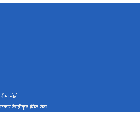
 बीमा बाेर्ड
रकार केन्द्रीकृत ईमेल सेवा
थ्य आपतकालीन तथा विपत व्यबस्थापन इकाई
्त्री तथा मन्त्रिपरिषद्को कार्यालय