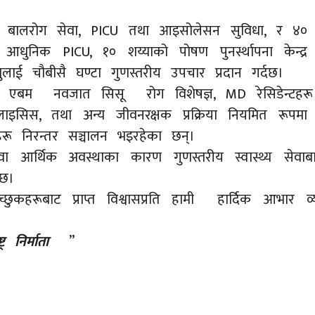
बालरोग सेवा, PICU तथा आइसोलेसन सुविधा, र ४० शय्
आधुनिक PICU, १० शय्याको पोषण पुनर्स्थापना केन
ाई चौबीसै घण्टा गुणस्तरीय उपचार प्रदान गर्दछ।
्ञ एबम नवजात सिसू रोग विशेषज्ञ, MD रेसिडेन्टहरू 
इसिस, तथा अन्य जीवनरक्षक प्रक्रिया नियमित रूपमा
रू निरन्तर सञ्चालन भइरहेका छन्।
आर्थिक अवस्थाका कारण गुणस्तरीय स्वास्थ्य सेवाबाट व
 छ।
च्छुकहरूबाट प्राप्त विश्वासप्रति हामी हार्दिक आभार 
र निर्माता
”