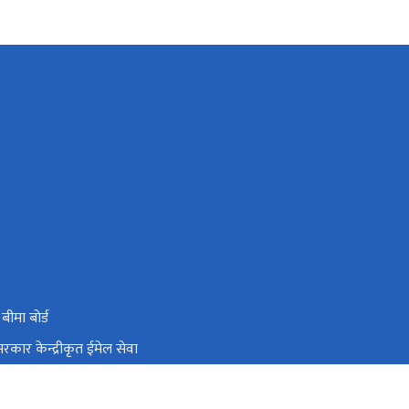
 बीमा बाेर्ड
रकार केन्द्रीकृत ईमेल सेवा
थ्य आपतकालीन तथा विपत व्यबस्थापन इकाई